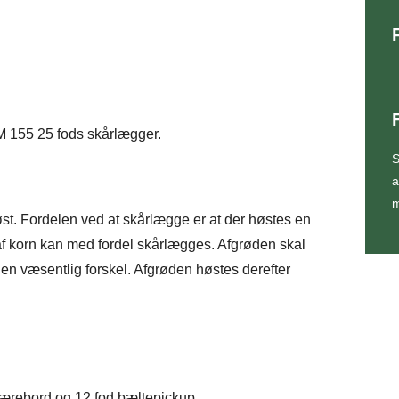
 155 25 fods skårlægger.
S
a
m
st. Fordelen ved at skårlægge er at der høstes en
er af korn kan med fordel skårlægges. Afgrøden skal
 en væsentlig forskel. Afgrøden høstes derefter
ærebord og 12 fod bæltepickup