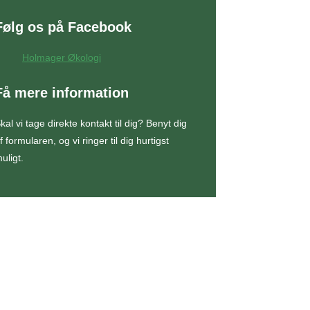
Følg os på Facebook
Holmager Økologi
Få mere information
kal vi tage direkte kontakt til dig? Benyt dig
f formularen, og vi ringer til dig hurtigst
uligt.