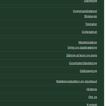
Udlejning
Vognmandskørsel
Blokvogn
Tiptrailer
Gyllekørsel
Maskinstation
Gylle og staldgødning
Såning af korn og majs
Grovfoderhåndtering
Skårlægning
Mælkeproduktion og planteavl
Historie
Om os
Kontakt