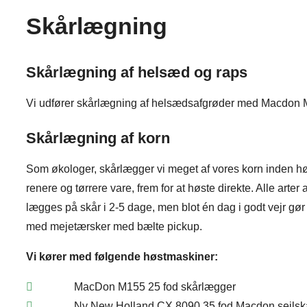
Skårlægning
Skårlægning af helsæd og raps
Vi udfører skårlægning af helsædsafgrøder med Macdon M
Skårlægning af korn
Som økologer, skårlægger vi meget af vores korn inden hø
renere og tørrere vare, frem for at høste direkte. Alle art
lægges på skår i 2-5 dage, men blot én dag i godt vejr gør
med mejetærsker med bælte pickup.
Vi kører med følgende høstmaskiner:
MacDon M155 25 fod skårlægger
Ny New Holland CX 8090 35 fod Macdon sejlsk