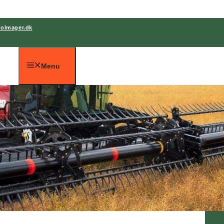
holmager.dk
Menu