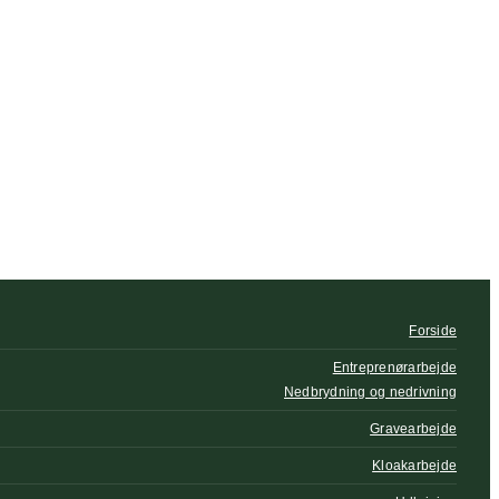
Forside
Entreprenørarbejde
Nedbrydning og nedrivning
Gravearbejde
Kloakarbejde