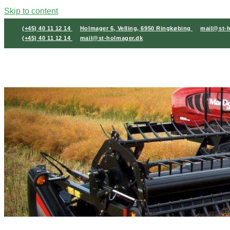
Skip to content
(+45) 40 11 12 14
Holmager 6, Velling, 6950 Ringkøbing
mail@st-
(+45) 40 11 12 14
mail@st-holmager.dk